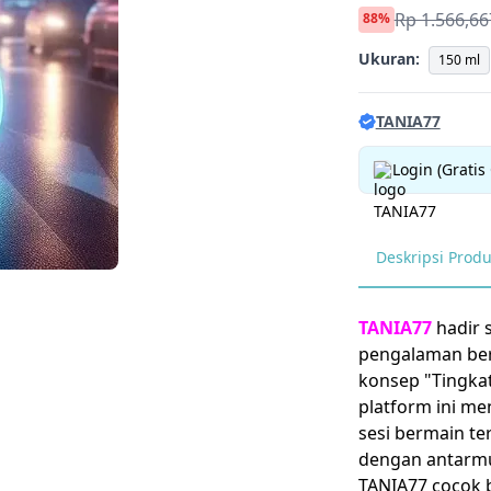
Rp 1.566,66
88%
Ukuran:
150 ml
TANIA77
Login (Gratis
Deskripsi Prod
TANIA77
hadir 
pengalaman berm
konsep "Tingka
platform ini m
sesi bermain te
dengan antarmuk
TANIA77 cocok