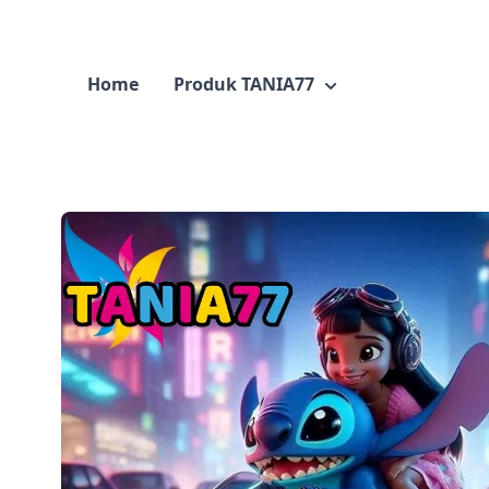
Home
Produk TANIA77