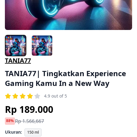
TANIA77
TANIA77| Tingkatkan Experience
Gaming Kamu In a New Way
4.9 out of 5
Rp 189.000
Rp 1.566,667
88%
Ukuran:
150 ml