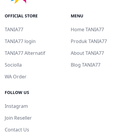
OFFICIAL STORE
MENU
TANIA77
Home TANIA77
TANIA77 login
Produk TANIA77
TANIA77 Alternatif
About TANIA77
Sociolla
Blog TANIA77
WA Order
FOLLOW US
Instagram
Join Reseller
Contact Us