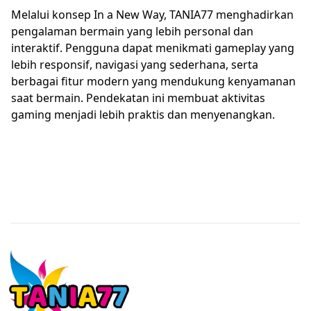
Melalui konsep In a New Way, TANIA77 menghadirkan
pengalaman bermain yang lebih personal dan
interaktif. Pengguna dapat menikmati gameplay yang
lebih responsif, navigasi yang sederhana, serta
berbagai fitur modern yang mendukung kenyamanan
saat bermain. Pendekatan ini membuat aktivitas
gaming menjadi lebih praktis dan menyenangkan.