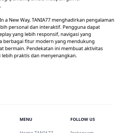
.
 In a New Way, TANIA77 menghadirkan pengalaman
bih personal dan interaktif. Pengguna dapat
lay yang lebih responsif, navigasi yang
ta berbagai fitur modern yang mendukung
t bermain. Pendekatan ini membuat aktivitas
 lebih praktis dan menyenangkan.
MENU
FOLLOW US