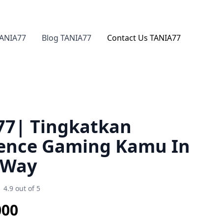
TANIA77
Blog TANIA77
Contact Us TANIA77
77| Tingkatkan
ience Gaming Kamu In
 Way
4.9 out of 5
000