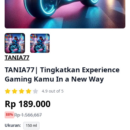
TANIA77
TANIA77| Tingkatkan Experience
Gaming Kamu In a New Way
4.9 out of 5
Rp 189.000
Rp 1.566,667
88%
Ukuran:
150 ml