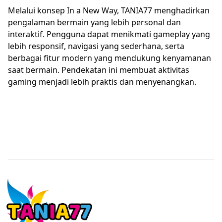
Melalui konsep In a New Way, TANIA77 menghadirkan
pengalaman bermain yang lebih personal dan
interaktif. Pengguna dapat menikmati gameplay yang
lebih responsif, navigasi yang sederhana, serta
berbagai fitur modern yang mendukung kenyamanan
saat bermain. Pendekatan ini membuat aktivitas
gaming menjadi lebih praktis dan menyenangkan.