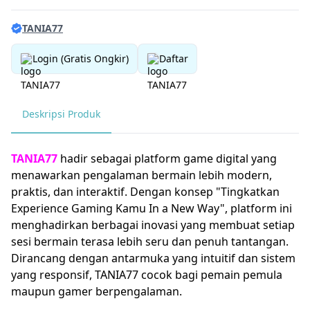
TANIA77
Login (Gratis Ongkir)
Daftar
Deskripsi Produk
TANIA77
hadir sebagai platform game digital yang
menawarkan pengalaman bermain lebih modern,
praktis, dan interaktif. Dengan konsep "Tingkatkan
Experience Gaming Kamu In a New Way", platform ini
menghadirkan berbagai inovasi yang membuat setiap
sesi bermain terasa lebih seru dan penuh tantangan.
Dirancang dengan antarmuka yang intuitif dan sistem
yang responsif, TANIA77 cocok bagi pemain pemula
maupun gamer berpengalaman.