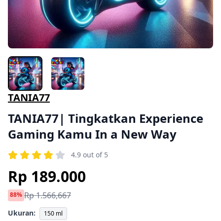
TANIA77
TANIA77| Tingkatkan Experience
Gaming Kamu In a New Way
4.9 out of 5
Rp 189.000
Rp 1.566,667
88%
Ukuran:
150 ml