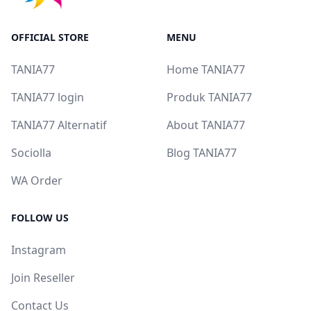
OFFICIAL STORE
MENU
TANIA77
Home TANIA77
TANIA77 login
Produk TANIA77
TANIA77 Alternatif
About TANIA77
Sociolla
Blog TANIA77
WA Order
FOLLOW US
Instagram
Join Reseller
Contact Us