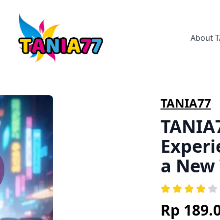
About 
TANIA77
TANIA
Exper
a New
Rp 189.