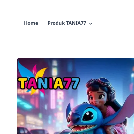
Home
Produk TANIA77