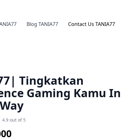
TANIA77
Blog TANIA77
Contact Us TANIA77
77| Tingkatkan
ience Gaming Kamu In
 Way
4.9 out of 5
000