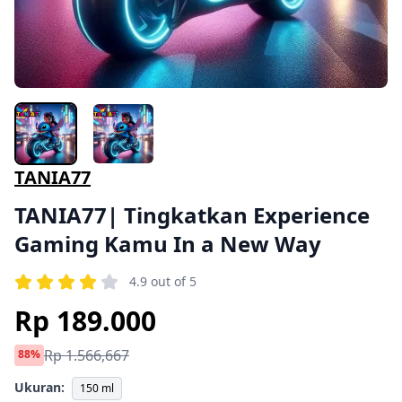
TANIA77
TANIA77| Tingkatkan Experience
Gaming Kamu In a New Way
4.9 out of 5
Rp 189.000
Rp 1.566,667
88%
Ukuran:
150 ml