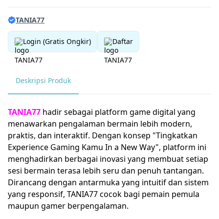
TANIA77
Login (Gratis Ongkir)
Daftar
Deskripsi Produk
TANIA77
hadir sebagai platform game digital yang
menawarkan pengalaman bermain lebih modern,
praktis, dan interaktif. Dengan konsep "Tingkatkan
Experience Gaming Kamu In a New Way", platform ini
menghadirkan berbagai inovasi yang membuat setiap
sesi bermain terasa lebih seru dan penuh tantangan.
Dirancang dengan antarmuka yang intuitif dan sistem
yang responsif, TANIA77 cocok bagi pemain pemula
maupun gamer berpengalaman.