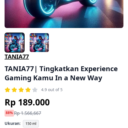
TANIA77
TANIA77| Tingkatkan Experience
Gaming Kamu In a New Way
4.9 out of 5
Rp 189.000
Rp 1.566,667
88%
Ukuran:
150 ml