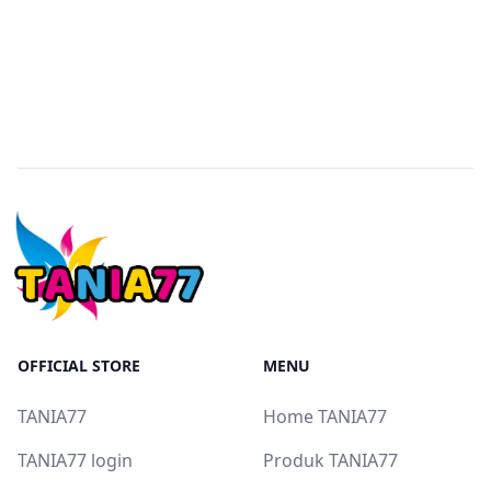
OFFICIAL STORE
MENU
TANIA77
Home TANIA77
TANIA77 login
Produk TANIA77