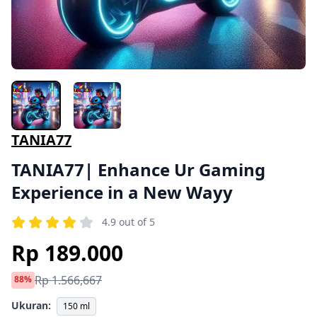
TANIA77
TANIA77| Enhance Ur Gaming
Experience in a New Wayy
4.9 out of 5
Rp 189.000
Rp 1.566,667
88%
Ukuran:
150 ml