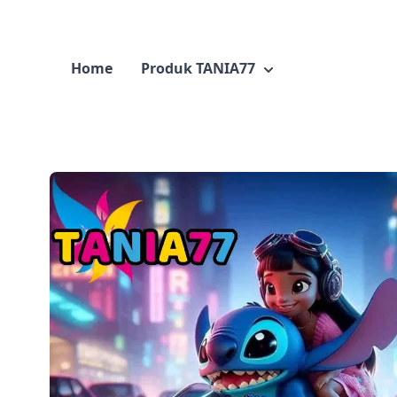
Home
Produk TANIA77