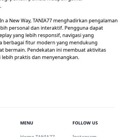
.
 In a New Way, TANIA77 menghadirkan pengalaman
bih personal dan interaktif. Pengguna dapat
lay yang lebih responsif, navigasi yang
ta berbagai fitur modern yang mendukung
t bermain. Pendekatan ini membuat aktivitas
 lebih praktis dan menyenangkan.
MENU
FOLLOW US