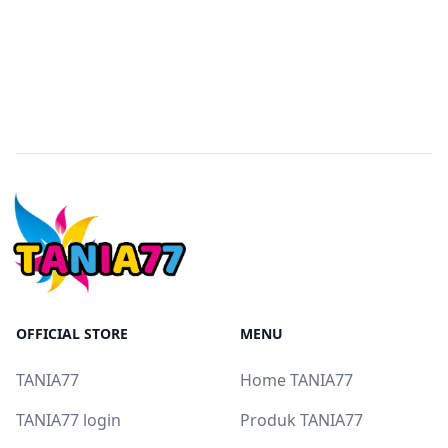
OFFICIAL STORE
MENU
TANIA77
Home TANIA77
TANIA77 login
Produk TANIA77