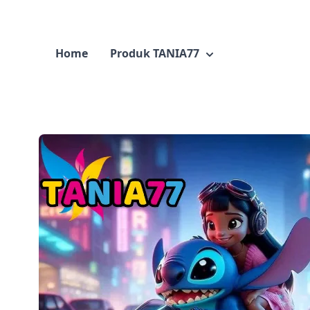
Home
Produk TANIA77