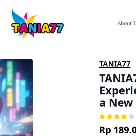
About 
TANIA77
TANIA
Exper
a New
Rp 189.