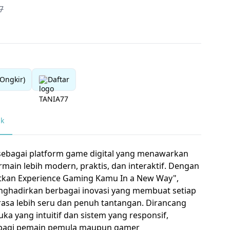
7
 Ongkir)
Daftar
uk
sebagai platform game digital yang menawarkan
ain lebih modern, praktis, dan interaktif. Dengan
tkan Experience Gaming Kamu In a New Way",
enghadirkan berbagai inovasi yang membuat setiap
rasa lebih seru dan penuh tantangan. Dirancang
a yang intuitif dan sistem yang responsif,
 bagi pemain pemula maupun gamer