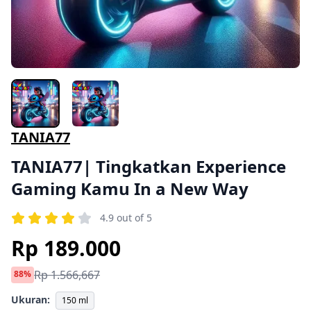
TANIA77
TANIA77| Tingkatkan Experience
Gaming Kamu In a New Way
4.9 out of 5
Rp 189.000
Rp 1.566,667
88%
Ukuran:
150 ml