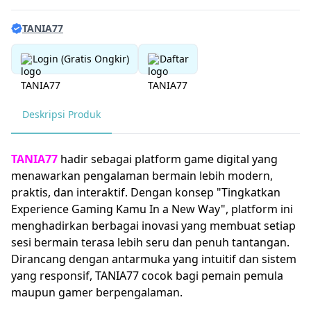
TANIA77
Login (Gratis Ongkir)
Daftar
Deskripsi Produk
TANIA77
hadir sebagai platform game digital yang
menawarkan pengalaman bermain lebih modern,
praktis, dan interaktif. Dengan konsep "Tingkatkan
Experience Gaming Kamu In a New Way", platform ini
menghadirkan berbagai inovasi yang membuat setiap
sesi bermain terasa lebih seru dan penuh tantangan.
Dirancang dengan antarmuka yang intuitif dan sistem
yang responsif, TANIA77 cocok bagi pemain pemula
maupun gamer berpengalaman.