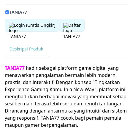
TANIA77
Login (Gratis Ongkir)
Daftar
Deskripsi Produk
TANIA77
hadir sebagai platform game digital yang
menawarkan pengalaman bermain lebih modern,
praktis, dan interaktif. Dengan konsep "Tingkatkan
Experience Gaming Kamu In a New Way", platform ini
menghadirkan berbagai inovasi yang membuat setiap
sesi bermain terasa lebih seru dan penuh tantangan.
Dirancang dengan antarmuka yang intuitif dan sistem
yang responsif, TANIA77 cocok bagi pemain pemula
maupun gamer berpengalaman.