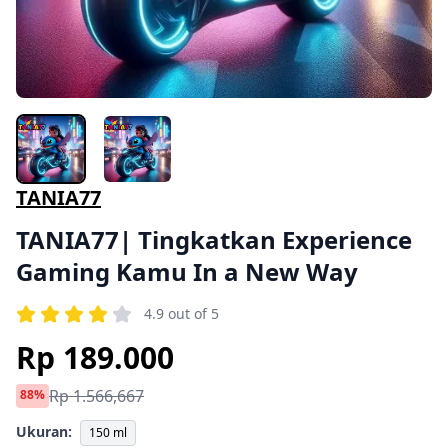
TANIA77
TANIA77| Tingkatkan Experience
Gaming Kamu In a New Way
4.9 out of 5
Rp 189.000
Rp 1.566,667
88%
Ukuran:
150 ml