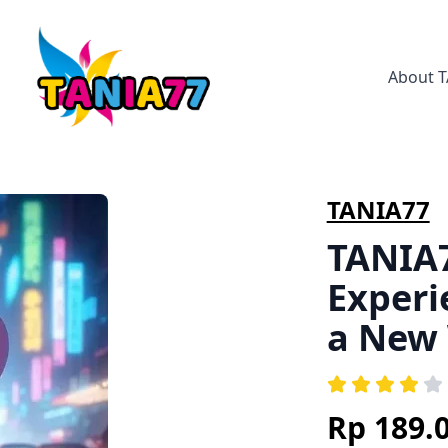
About 
TANIA77
TANIA
Exper
a New
Rp 189.