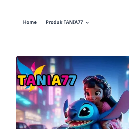
Home
Produk TANIA77