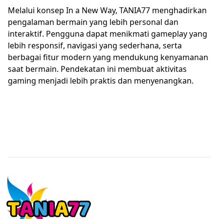
Melalui konsep In a New Way, TANIA77 menghadirkan
pengalaman bermain yang lebih personal dan
interaktif. Pengguna dapat menikmati gameplay yang
lebih responsif, navigasi yang sederhana, serta
berbagai fitur modern yang mendukung kenyamanan
saat bermain. Pendekatan ini membuat aktivitas
gaming menjadi lebih praktis dan menyenangkan.