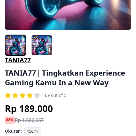
TANIA77
TANIA77| Tingkatkan Experience
Gaming Kamu In a New Way
4.9 out of 5
Rp 189.000
Rp 1.566,667
88%
Ukuran:
150 ml