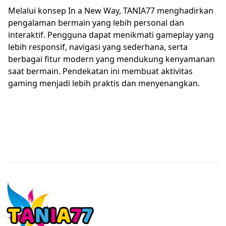
Melalui konsep In a New Way, TANIA77 menghadirkan
pengalaman bermain yang lebih personal dan
interaktif. Pengguna dapat menikmati gameplay yang
lebih responsif, navigasi yang sederhana, serta
berbagai fitur modern yang mendukung kenyamanan
saat bermain. Pendekatan ini membuat aktivitas
gaming menjadi lebih praktis dan menyenangkan.