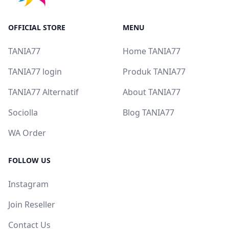
OFFICIAL STORE
MENU
TANIA77
Home TANIA77
TANIA77 login
Produk TANIA77
TANIA77 Alternatif
About TANIA77
Sociolla
Blog TANIA77
WA Order
FOLLOW US
Instagram
Join Reseller
Contact Us