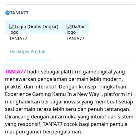
TANIA77
Login (Gratis Ongkir)
Daftar
Deskripsi Produk
TANIA77
hadir sebagai platform game digital yang
menawarkan pengalaman bermain lebih modern,
praktis, dan interaktif. Dengan konsep "Tingkatkan
Experience Gaming Kamu In a New Way", platform ini
menghadirkan berbagai inovasi yang membuat setiap
sesi bermain terasa lebih seru dan penuh tantangan.
Dirancang dengan antarmuka yang intuitif dan sistem
yang responsif, TANIA77 cocok bagi pemain pemula
maupun gamer berpengalaman.