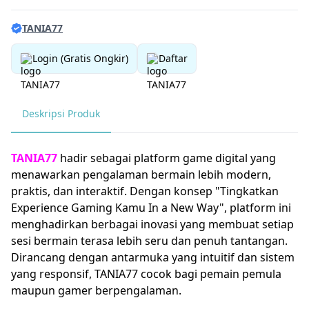
TANIA77
Login (Gratis Ongkir)
Daftar
Deskripsi Produk
TANIA77
hadir sebagai platform game digital yang
menawarkan pengalaman bermain lebih modern,
praktis, dan interaktif. Dengan konsep "Tingkatkan
Experience Gaming Kamu In a New Way", platform ini
menghadirkan berbagai inovasi yang membuat setiap
sesi bermain terasa lebih seru dan penuh tantangan.
Dirancang dengan antarmuka yang intuitif dan sistem
yang responsif, TANIA77 cocok bagi pemain pemula
maupun gamer berpengalaman.