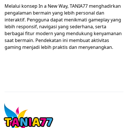
Melalui konsep In a New Way, TANIA77 menghadirkan
pengalaman bermain yang lebih personal dan
interaktif. Pengguna dapat menikmati gameplay yang
lebih responsif, navigasi yang sederhana, serta
berbagai fitur modern yang mendukung kenyamanan
saat bermain. Pendekatan ini membuat aktivitas
gaming menjadi lebih praktis dan menyenangkan.