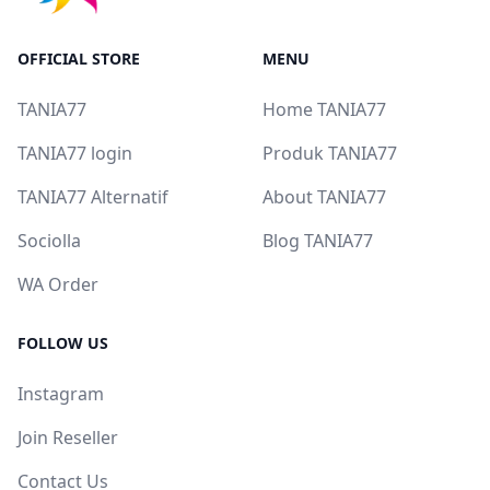
OFFICIAL STORE
MENU
TANIA77
Home TANIA77
TANIA77 login
Produk TANIA77
TANIA77 Alternatif
About TANIA77
Sociolla
Blog TANIA77
WA Order
FOLLOW US
Instagram
Join Reseller
Contact Us