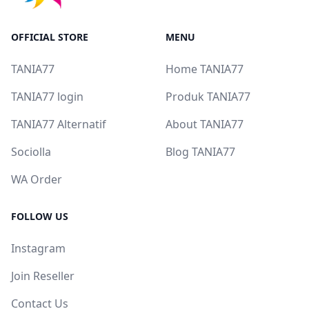
OFFICIAL STORE
MENU
TANIA77
Home TANIA77
TANIA77 login
Produk TANIA77
TANIA77 Alternatif
About TANIA77
Sociolla
Blog TANIA77
WA Order
FOLLOW US
Instagram
Join Reseller
Contact Us