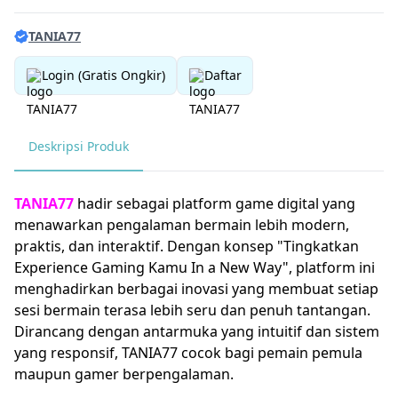
TANIA77
Login (Gratis Ongkir)
Daftar
Deskripsi Produk
TANIA77
hadir sebagai platform game digital yang
menawarkan pengalaman bermain lebih modern,
praktis, dan interaktif. Dengan konsep "Tingkatkan
Experience Gaming Kamu In a New Way", platform ini
menghadirkan berbagai inovasi yang membuat setiap
sesi bermain terasa lebih seru dan penuh tantangan.
Dirancang dengan antarmuka yang intuitif dan sistem
yang responsif, TANIA77 cocok bagi pemain pemula
maupun gamer berpengalaman.