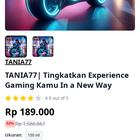
TANIA77
TANIA77| Tingkatkan Experience
Gaming Kamu In a New Way
4.9 out of 5
Rp 189.000
Rp 1.566,667
88%
Ukuran:
150 ml