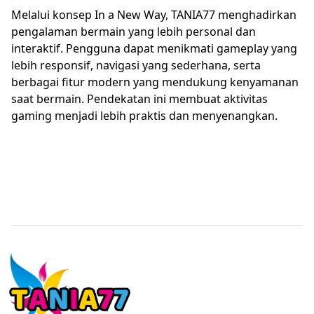
Melalui konsep In a New Way, TANIA77 menghadirkan
pengalaman bermain yang lebih personal dan
interaktif. Pengguna dapat menikmati gameplay yang
lebih responsif, navigasi yang sederhana, serta
berbagai fitur modern yang mendukung kenyamanan
saat bermain. Pendekatan ini membuat aktivitas
gaming menjadi lebih praktis dan menyenangkan.