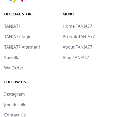
OFFICIAL STORE
MENU
TANIA77
Home TANIA77
TANIA77 login
Produk TANIA77
TANIA77 Alternatif
About TANIA77
Sociolla
Blog TANIA77
WA Order
FOLLOW US
Instagram
Join Reseller
Contact Us