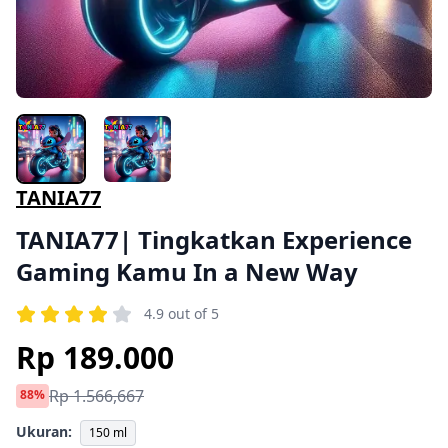
TANIA77
TANIA77| Tingkatkan Experience
Gaming Kamu In a New Way
4.9 out of 5
Rp 189.000
Rp 1.566,667
88%
Ukuran:
150 ml