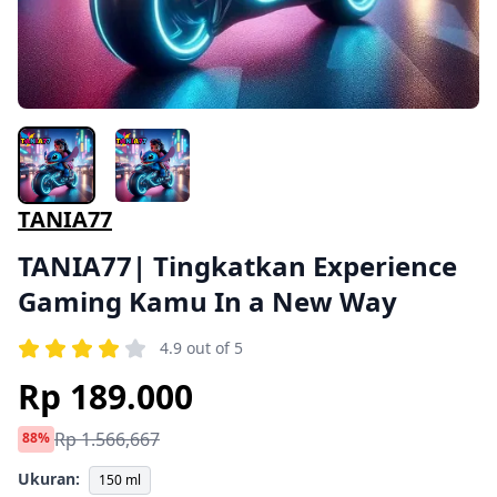
TANIA77
TANIA77| Tingkatkan Experience
Gaming Kamu In a New Way
4.9 out of 5
Rp 189.000
Rp 1.566,667
88%
Ukuran:
150 ml