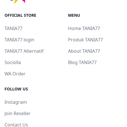
OFFICIAL STORE
MENU
TANIA77
Home TANIA77
TANIA77 login
Produk TANIA77
TANIA77 Alternatif
About TANIA77
Sociolla
Blog TANIA77
WA Order
FOLLOW US
Instagram
Join Reseller
Contact Us