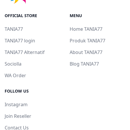
OFFICIAL STORE
MENU
TANIA77
Home TANIA77
TANIA77 login
Produk TANIA77
TANIA77 Alternatif
About TANIA77
Sociolla
Blog TANIA77
WA Order
FOLLOW US
Instagram
Join Reseller
Contact Us