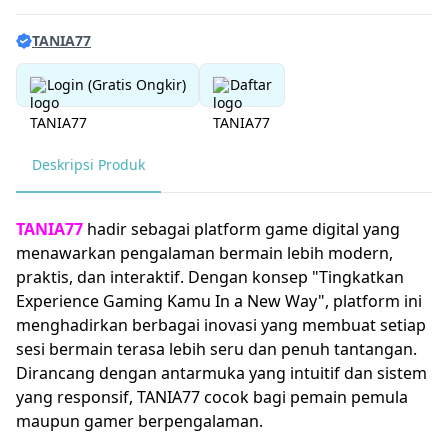
TANIA77
Login (Gratis Ongkir)
Daftar
Deskripsi Produk
TANIA77
hadir sebagai platform game digital yang
menawarkan pengalaman bermain lebih modern,
praktis, dan interaktif. Dengan konsep "Tingkatkan
Experience Gaming Kamu In a New Way", platform ini
menghadirkan berbagai inovasi yang membuat setiap
sesi bermain terasa lebih seru dan penuh tantangan.
Dirancang dengan antarmuka yang intuitif dan sistem
yang responsif, TANIA77 cocok bagi pemain pemula
maupun gamer berpengalaman.