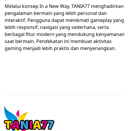
Melalui konsep In a New Way, TANIA77 menghadirkan
pengalaman bermain yang lebih personal dan
interaktif. Pengguna dapat menikmati gameplay yang
lebih responsif, navigasi yang sederhana, serta
berbagai fitur modern yang mendukung kenyamanan
saat bermain. Pendekatan ini membuat aktivitas
gaming menjadi lebih praktis dan menyenangkan.