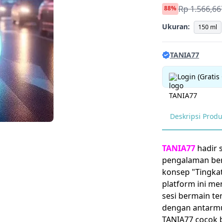
Rp 1.566,66
88%
Ukuran:
150 ml
TANIA77
Login (Gratis
Deskripsi Prod
TANIA77
hadir 
pengalaman berm
konsep "Tingka
platform ini m
sesi bermain te
dengan antarmuk
TANIA77 cocok