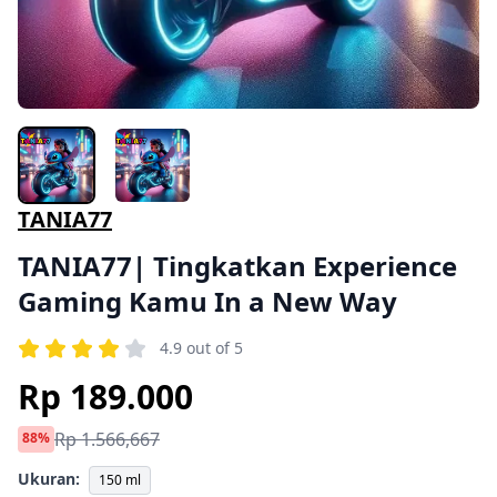
TANIA77
TANIA77| Tingkatkan Experience
Gaming Kamu In a New Way
4.9 out of 5
Rp 189.000
Rp 1.566,667
88%
Ukuran:
150 ml