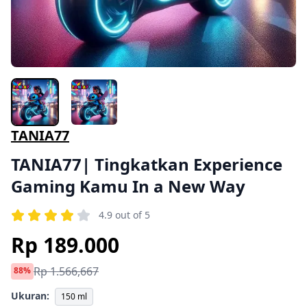
TANIA77
TANIA77| Tingkatkan Experience
Gaming Kamu In a New Way
4.9 out of 5
Rp 189.000
Rp 1.566,667
88%
Ukuran:
150 ml