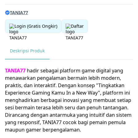
TANIA77
Login (Gratis Ongkir)
Daftar
Deskripsi Produk
TANIA77
hadir sebagai platform game digital yang
menawarkan pengalaman bermain lebih modern,
praktis, dan interaktif. Dengan konsep "Tingkatkan
Experience Gaming Kamu In a New Way", platform ini
menghadirkan berbagai inovasi yang membuat setiap
sesi bermain terasa lebih seru dan penuh tantangan.
Dirancang dengan antarmuka yang intuitif dan sistem
yang responsif, TANIA77 cocok bagi pemain pemula
maupun gamer berpengalaman.