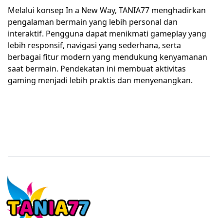
Melalui konsep In a New Way, TANIA77 menghadirkan
pengalaman bermain yang lebih personal dan
interaktif. Pengguna dapat menikmati gameplay yang
lebih responsif, navigasi yang sederhana, serta
berbagai fitur modern yang mendukung kenyamanan
saat bermain. Pendekatan ini membuat aktivitas
gaming menjadi lebih praktis dan menyenangkan.