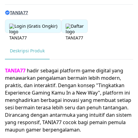
TANIA77
Login (Gratis Ongkir)
Daftar
Deskripsi Produk
TANIA77
hadir sebagai platform game digital yang
menawarkan pengalaman bermain lebih modern,
praktis, dan interaktif. Dengan konsep "Tingkatkan
Experience Gaming Kamu In a New Way", platform ini
menghadirkan berbagai inovasi yang membuat setiap
sesi bermain terasa lebih seru dan penuh tantangan.
Dirancang dengan antarmuka yang intuitif dan sistem
yang responsif, TANIA77 cocok bagi pemain pemula
maupun gamer berpengalaman.