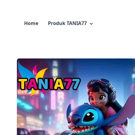
Home
Produk TANIA77