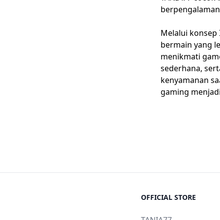
berpengalaman
Melalui konsep
bermain yang le
menikmati gamep
sederhana, ser
kenyamanan saa
gaming menjadi
OFFICIAL STORE