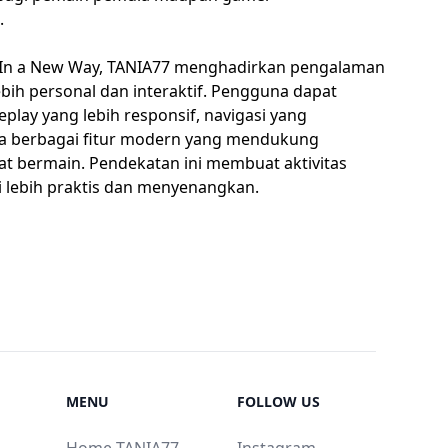
.
 In a New Way, TANIA77 menghadirkan pengalaman
bih personal dan interaktif. Pengguna dapat
lay yang lebih responsif, navigasi yang
ta berbagai fitur modern yang mendukung
t bermain. Pendekatan ini membuat aktivitas
 lebih praktis dan menyenangkan.
MENU
FOLLOW US