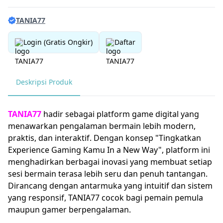
TANIA77
Login (Gratis Ongkir)
Daftar
Deskripsi Produk
TANIA77
hadir sebagai platform game digital yang
menawarkan pengalaman bermain lebih modern,
praktis, dan interaktif. Dengan konsep "Tingkatkan
Experience Gaming Kamu In a New Way", platform ini
menghadirkan berbagai inovasi yang membuat setiap
sesi bermain terasa lebih seru dan penuh tantangan.
Dirancang dengan antarmuka yang intuitif dan sistem
yang responsif, TANIA77 cocok bagi pemain pemula
maupun gamer berpengalaman.