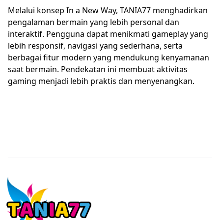
Melalui konsep In a New Way, TANIA77 menghadirkan
pengalaman bermain yang lebih personal dan
interaktif. Pengguna dapat menikmati gameplay yang
lebih responsif, navigasi yang sederhana, serta
berbagai fitur modern yang mendukung kenyamanan
saat bermain. Pendekatan ini membuat aktivitas
gaming menjadi lebih praktis dan menyenangkan.