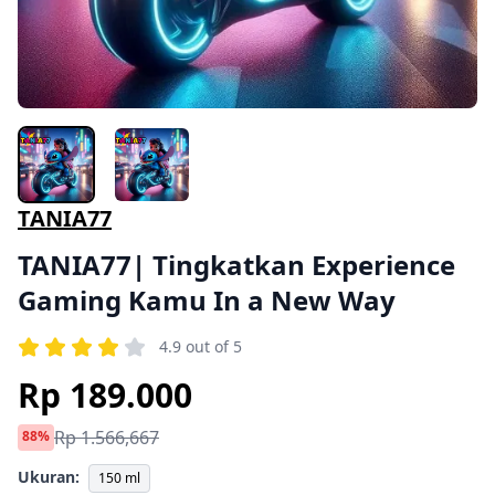
TANIA77
TANIA77| Tingkatkan Experience
Gaming Kamu In a New Way
4.9 out of 5
Rp 189.000
Rp 1.566,667
88%
Ukuran:
150 ml