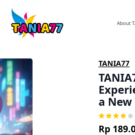
About 
TANIA77
TANIA
Exper
a New
Rp 189.