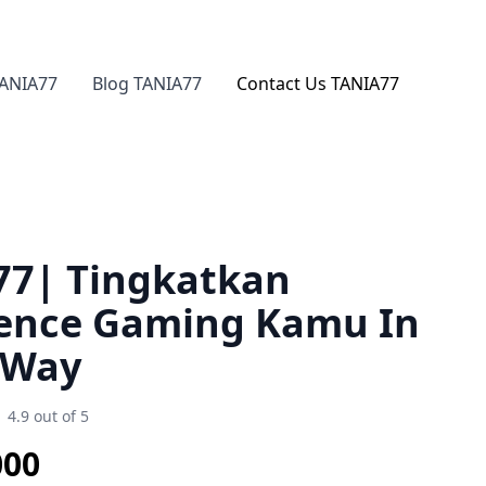
TANIA77
Blog TANIA77
Contact Us TANIA77
77| Tingkatkan
ience Gaming Kamu In
 Way
4.9 out of 5
000