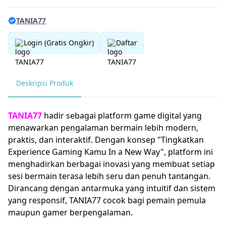
TANIA77
Login (Gratis Ongkir)
Daftar
Deskripsi Produk
TANIA77
hadir sebagai platform game digital yang
menawarkan pengalaman bermain lebih modern,
praktis, dan interaktif. Dengan konsep "Tingkatkan
Experience Gaming Kamu In a New Way", platform ini
menghadirkan berbagai inovasi yang membuat setiap
sesi bermain terasa lebih seru dan penuh tantangan.
Dirancang dengan antarmuka yang intuitif dan sistem
yang responsif, TANIA77 cocok bagi pemain pemula
maupun gamer berpengalaman.