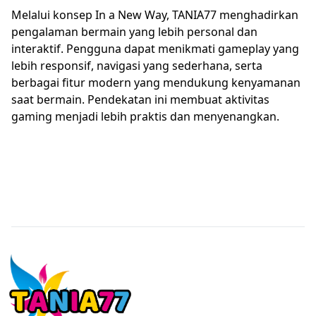
Melalui konsep In a New Way, TANIA77 menghadirkan
pengalaman bermain yang lebih personal dan
interaktif. Pengguna dapat menikmati gameplay yang
lebih responsif, navigasi yang sederhana, serta
berbagai fitur modern yang mendukung kenyamanan
saat bermain. Pendekatan ini membuat aktivitas
gaming menjadi lebih praktis dan menyenangkan.