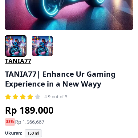
TANIA77
TANIA77| Enhance Ur Gaming
Experience in a New Wayy
4.9 out of 5
Rp 189.000
Rp 1.566,667
88%
Ukuran:
150 ml