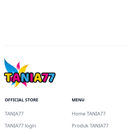
OFFICIAL STORE
MENU
TANIA77
Home TANIA77
TANIA77 login
Produk TANIA77