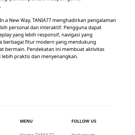
.
 In a New Way, TANIA77 menghadirkan pengalaman
bih personal dan interaktif. Pengguna dapat
lay yang lebih responsif, navigasi yang
ta berbagai fitur modern yang mendukung
t bermain. Pendekatan ini membuat aktivitas
 lebih praktis dan menyenangkan.
MENU
FOLLOW US