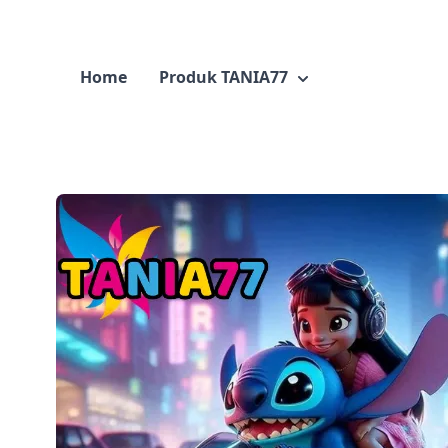
Home
Produk TANIA77