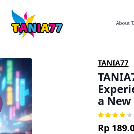
About 
TANIA77
TANIA
Exper
a New
Rp 189.