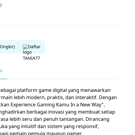
7
 Ongkir)
Daftar
uk
sebagai platform game digital yang menawarkan
ain lebih modern, praktis, dan interaktif. Dengan
tkan Experience Gaming Kamu In a New Way",
enghadirkan berbagai inovasi yang membuat setiap
rasa lebih seru dan penuh tantangan. Dirancang
a yang intuitif dan sistem yang responsif,
 bagi pemain pemula maupun gamer