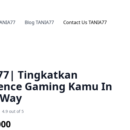
TANIA77
Blog TANIA77
Contact Us TANIA77
77| Tingkatkan
ience Gaming Kamu In
 Way
4.9 out of 5
000