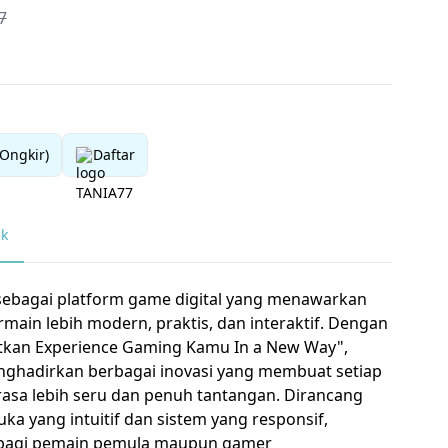
7
 Ongkir)
Daftar
uk
sebagai platform game digital yang menawarkan
ain lebih modern, praktis, dan interaktif. Dengan
tkan Experience Gaming Kamu In a New Way",
enghadirkan berbagai inovasi yang membuat setiap
rasa lebih seru dan penuh tantangan. Dirancang
a yang intuitif dan sistem yang responsif,
 bagi pemain pemula maupun gamer