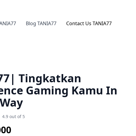
TANIA77
Blog TANIA77
Contact Us TANIA77
77| Tingkatkan
ience Gaming Kamu In
 Way
4.9 out of 5
000