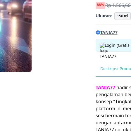
Rp 1.566,66
88%
Ukuran:
150 ml
TANIA77
Login (Gratis
Deskripsi Prod
TANIA77
hadir 
pengalaman berm
konsep "Tingka
platform ini m
sesi bermain te
dengan antarmuk
TANIA77 cocok