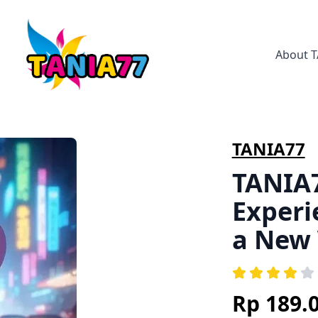
About 
TANIA77
TANIA
Exper
a New
Rp 189.