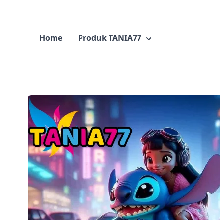
Home
Produk TANIA77