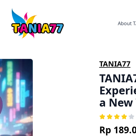
About 
TANIA77
TANIA
Exper
a New
Rp 189.