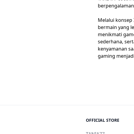
berpengalaman
Melalui konsep
bermain yang le
menikmati gamep
sederhana, ser
kenyamanan saa
gaming menjadi
OFFICIAL STORE