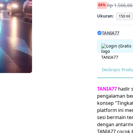
Rp 1.566,66
88%
Ukuran:
150 ml
TANIA77
Login (Gratis
Deskripsi Prod
TANIA77
hadir 
pengalaman berm
konsep "Tingka
platform ini m
sesi bermain te
dengan antarmuk
TANIA77 cocok