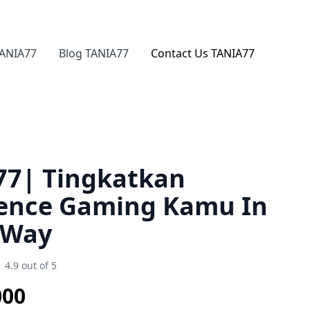
TANIA77
Blog TANIA77
Contact Us TANIA77
77| Tingkatkan
ience Gaming Kamu In
 Way
4.9 out of 5
000