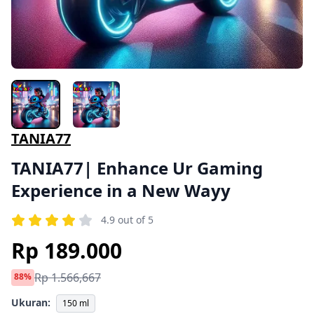
TANIA77
TANIA77| Enhance Ur Gaming
Experience in a New Wayy
4.9 out of 5
Rp 189.000
Rp 1.566,667
88%
Ukuran:
150 ml