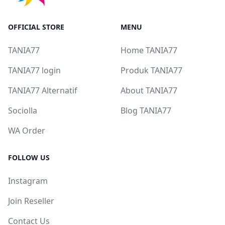
OFFICIAL STORE
MENU
TANIA77
Home TANIA77
TANIA77 login
Produk TANIA77
TANIA77 Alternatif
About TANIA77
Sociolla
Blog TANIA77
WA Order
FOLLOW US
Instagram
Join Reseller
Contact Us