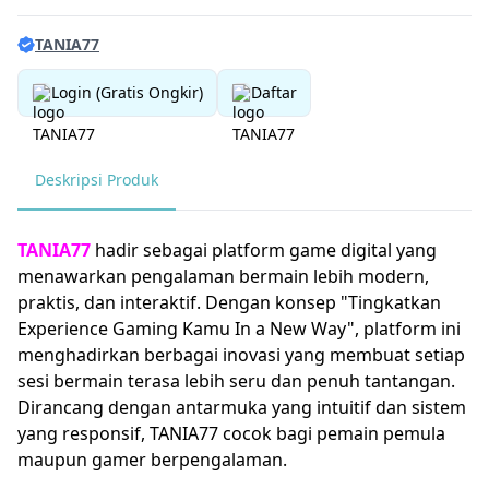
TANIA77
Login (Gratis Ongkir)
Daftar
Deskripsi Produk
TANIA77
hadir sebagai platform game digital yang
menawarkan pengalaman bermain lebih modern,
praktis, dan interaktif. Dengan konsep "Tingkatkan
Experience Gaming Kamu In a New Way", platform ini
menghadirkan berbagai inovasi yang membuat setiap
sesi bermain terasa lebih seru dan penuh tantangan.
Dirancang dengan antarmuka yang intuitif dan sistem
yang responsif, TANIA77 cocok bagi pemain pemula
maupun gamer berpengalaman.