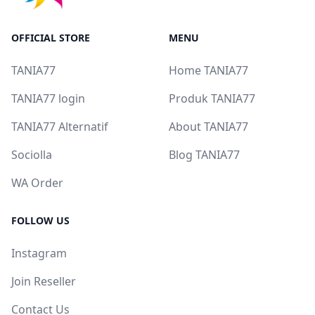
OFFICIAL STORE
MENU
TANIA77
Home TANIA77
TANIA77 login
Produk TANIA77
TANIA77 Alternatif
About TANIA77
Sociolla
Blog TANIA77
WA Order
FOLLOW US
Instagram
Join Reseller
Contact Us