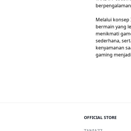
berpengalaman
Melalui konsep
bermain yang le
menikmati gamep
sederhana, ser
kenyamanan saa
gaming menjadi
OFFICIAL STORE