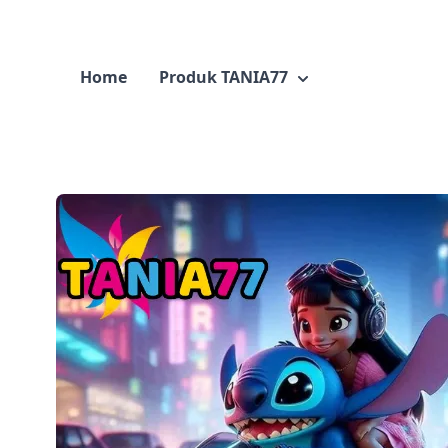
Home
Produk TANIA77