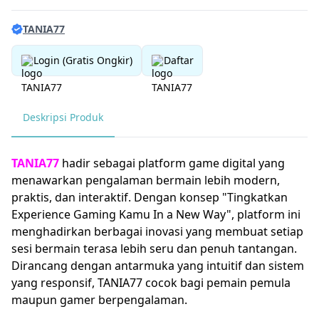
TANIA77
Login (Gratis Ongkir)
Daftar
Deskripsi Produk
TANIA77
hadir sebagai platform game digital yang
menawarkan pengalaman bermain lebih modern,
praktis, dan interaktif. Dengan konsep "Tingkatkan
Experience Gaming Kamu In a New Way", platform ini
menghadirkan berbagai inovasi yang membuat setiap
sesi bermain terasa lebih seru dan penuh tantangan.
Dirancang dengan antarmuka yang intuitif dan sistem
yang responsif, TANIA77 cocok bagi pemain pemula
maupun gamer berpengalaman.