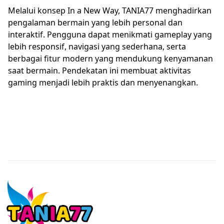
Melalui konsep In a New Way, TANIA77 menghadirkan
pengalaman bermain yang lebih personal dan
interaktif. Pengguna dapat menikmati gameplay yang
lebih responsif, navigasi yang sederhana, serta
berbagai fitur modern yang mendukung kenyamanan
saat bermain. Pendekatan ini membuat aktivitas
gaming menjadi lebih praktis dan menyenangkan.