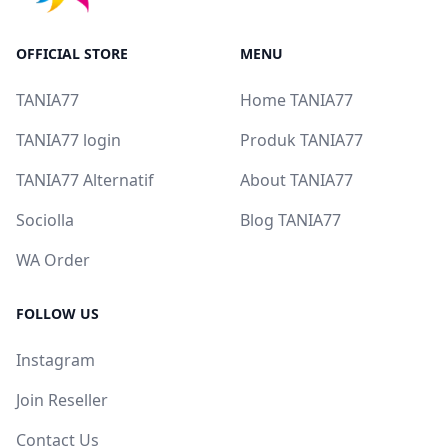
OFFICIAL STORE
MENU
TANIA77
Home TANIA77
TANIA77 login
Produk TANIA77
TANIA77 Alternatif
About TANIA77
Sociolla
Blog TANIA77
WA Order
FOLLOW US
Instagram
Join Reseller
Contact Us