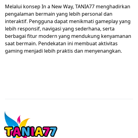
Melalui konsep In a New Way, TANIA77 menghadirkan
pengalaman bermain yang lebih personal dan
interaktif. Pengguna dapat menikmati gameplay yang
lebih responsif, navigasi yang sederhana, serta
berbagai fitur modern yang mendukung kenyamanan
saat bermain. Pendekatan ini membuat aktivitas
gaming menjadi lebih praktis dan menyenangkan.