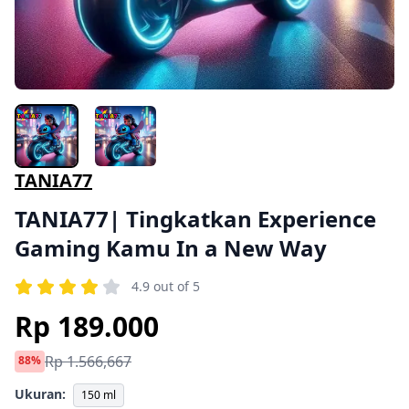
TANIA77
TANIA77| Tingkatkan Experience
Gaming Kamu In a New Way
4.9 out of 5
Rp 189.000
Rp 1.566,667
88%
Ukuran:
150 ml