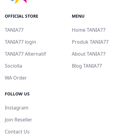
OFFICIAL STORE
MENU
TANIA77
Home TANIA77
TANIA77 login
Produk TANIA77
TANIA77 Alternatif
About TANIA77
Sociolla
Blog TANIA77
WA Order
FOLLOW US
Instagram
Join Reseller
Contact Us