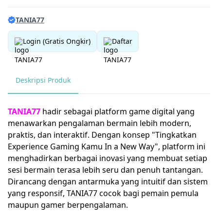
TANIA77
Login (Gratis Ongkir)
Daftar
Deskripsi Produk
TANIA77
hadir sebagai platform game digital yang
menawarkan pengalaman bermain lebih modern,
praktis, dan interaktif. Dengan konsep "Tingkatkan
Experience Gaming Kamu In a New Way", platform ini
menghadirkan berbagai inovasi yang membuat setiap
sesi bermain terasa lebih seru dan penuh tantangan.
Dirancang dengan antarmuka yang intuitif dan sistem
yang responsif, TANIA77 cocok bagi pemain pemula
maupun gamer berpengalaman.