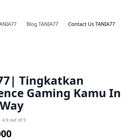
TANIA77
Blog TANIA77
Contact Us TANIA77
77| Tingkatkan
ience Gaming Kamu In
 Way
4.9 out of 5
000