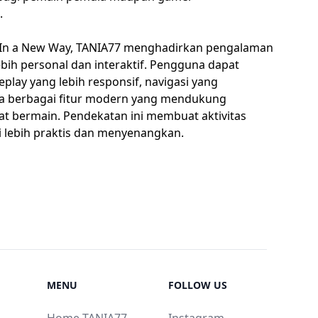
.
 In a New Way, TANIA77 menghadirkan pengalaman
bih personal dan interaktif. Pengguna dapat
lay yang lebih responsif, navigasi yang
ta berbagai fitur modern yang mendukung
t bermain. Pendekatan ini membuat aktivitas
 lebih praktis dan menyenangkan.
MENU
FOLLOW US