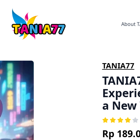
About 
TANIA77
TANIA
Exper
a New
Rp 189.